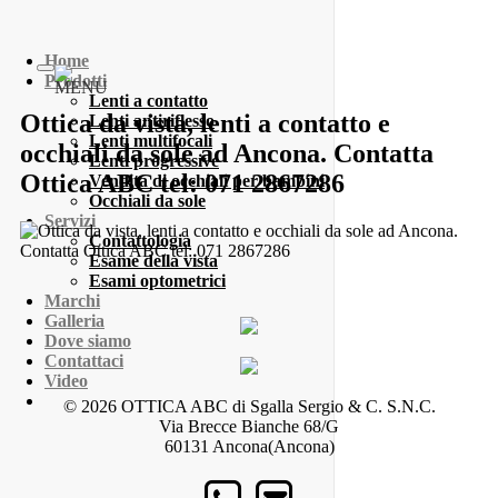
Home
Prodotti
MENU
Lenti a contatto
Ottica da vista, lenti a contatto e
Lenti antiriflesso
Lenti multifocali
occhiali da sole ad Ancona. Contatta
Lenti progressive
Ottica ABC tel: 071 2867286
Vendita di occhiali per bambini
Occhiali da sole
Servizi
Contattologia
Esame della vista
Esami optometrici
Marchi
Galleria
Dove siamo
Contattaci
Video
© 2026 OTTICA ABC di Sgalla Sergio & C. S.N.C.
Via Brecce Bianche 68/G
60131 Ancona(Ancona)