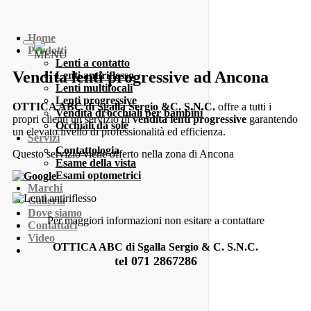
Home
Prodotti
MENU
Lenti a contatto
Vendita lenti progressive ad Ancona
Lenti antiriflesso
Lenti multifocali
Lenti progressive
OTTICA ABC di Sgalla Sergio &C. S.N.C.
offre a tutti i
Vendita di occhiali per bambini
propri clienti un servizio di
vendita lenti progressive
garantendo
Occhiali da sole
un elevato livello di professionalità ed efficienza.
Servizi
Contattologia
Questo servizio viene offerto nella zona di Ancona
Esame della vista
Esami optometrici
Marchi
Galleria
Dove siamo
Per maggiori informazioni non esitare a contattare
Contattaci
Video
OTTICA ABC di Sgalla Sergio & C. S.N.C.
tel 071 2867286